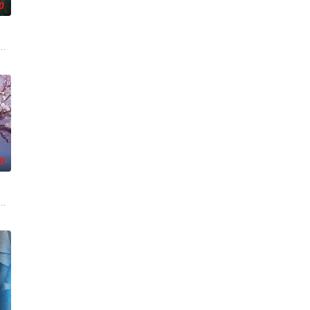
0
症，从此走上虐心
梁、孙希光和黄鹰等人开始筹备建立冀南银行，手艺人
逾白，我喜欢你，哲学和生物学意义上的喜欢。”那个夜晚，他脸颊微热，还听
人程桉、恩师林晚媚的双重背叛。她从恨意中涅槃重生，借私生女桑落的身份
0
民警察的赤胆
的她被他从死人堆里救出来，蓬头垢面口齿不清。十年
子剑因不满演习流于形式，假传指令要求真打实抗，虽引发哗然，却获赏识调任3
《平阳公主》。