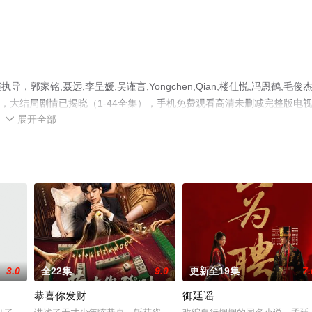
铭,聂远,李呈媛,吴谨言,Yongchen,Qian,楼佳悦,冯恩鹤,毛俊杰
剧，大结局剧情已揭晓（1-44全集），手机免费观看高清未删减完整版电
展开全部
信息可移步至豆瓣电视剧、电视猫或剧情网等平台了解。

3.0
全22集
9.0
更新至19集
7.
恭喜你发财
御廷谣