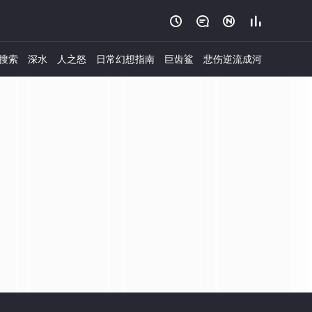




搜索
深水
人之怒
日常幻想指南
巨齿鲨
悲伤逆流成河