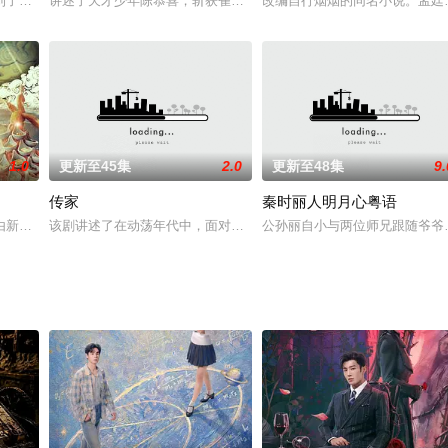
连续剧一等奖。作者刘玮，中国作家协会会员，山东电影电视剧制作中心编剧。
到了一群陌生人，二话不说十七拔腿就跑，正好与乔木相遇，乔木是鼎诺集团董
讲述了天才少年陈恭喜，斩获雀神后封牌归隐，三年后因两大集团在
改编自行烟烟的同名小说。孟廷
1.0
更新至45集
2.0
更新至48集
9.
传家
秦时丽人明月心粤语
时奋力反抗改写自己的命运。她勇闯羊城，从当饭店服务员嗅到商机榨出第一桶
新圣堂影业出品的网络剧，该剧改编自耳雅的同名小说，该片于2016年1月1
该剧讲述了在动荡年代中，面对家族变故与山河破裂，易家三姐妹历
公孙丽自小与两位师兄跟随爷爷