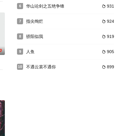
剧中的小演员都
事长，被乔木给救下，且女方出轨的绿帽事件。实际这
商会麻将比赛上的争夺，各路人马纷纷来请他出山……由此引发的一系列跌宕起
辉，大平王朝有史以来个以女子进士科三元及第入翰林院的奇女子。十年前的
华山论剑之五绝争锋
931
6

指尖绚烂
924
7

骄阳似我
919
8

0
人鱼
905
9

不遇云裳不遇你
899
10

金，再踏足服装界
8日在北京举行了新片发布会，是一部轻松活泼的
经成长与抉择，齐心携手传家守家，并诠释出小家大爱及浓烈家国情怀的精彩故
习武，偶遇少年嬴政遭人欺负将其救下，嬴政对这位妙龄少女念念不忘。战国纷