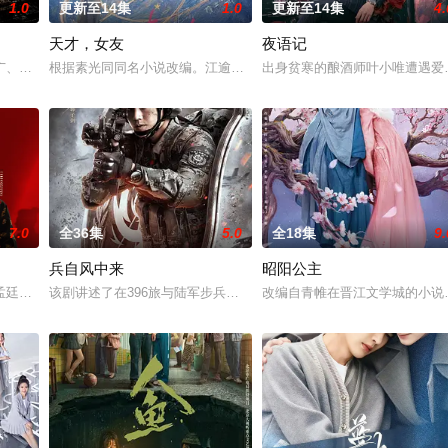
1.0
更新至14集
1.0
更新至14集
4.
天才，女友
夜语记
告：婚不结了。鹿鸣村开了锅，村民大骂麦香是叛徒。麦香是婚前体检查出不孕
广、使用由“中国准备银行”发行的伪钞货币。根据党中央指示，高景波、徐邵
根据素光同同名小说改编。江逾白长大以后，林知夏忽然对他说：“江
出身贫寒的酿酒师叶小唯遭遇爱
7.0
全36集
5.0
全18集
9.
兵自风中来
昭阳公主
警用自己 的超凡的智慧与过人的勇气，屡破奇案、勇 擒元凶的故事，展现了人
孟廷辉，大平王朝有史以来个以女子进士科三元及第入翰林院的奇女子。十年前
该剧讲述了在396旅与陆军步兵学院联合举办的小型军事演习中，郭
改编自青帷在晋江文学城的小说