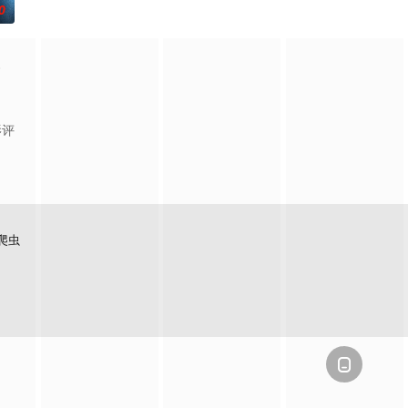
0
，殚精竭虑，创办
设计理念突破的故事。
父母忽视，在艰苦环境中长大，但她始终刻苦学习，憧憬未来。为此，苏琳苦练
。
影评
爬虫
