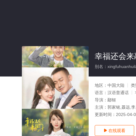
幸福还会来
别名：xingfuhuanhuil
地区：
中国大陆
类
语言：
汉语普通话
导演：
鄢钷
主演：
郭家铭,聂远,李呈
更新时间：
2025-04-
在线观看
