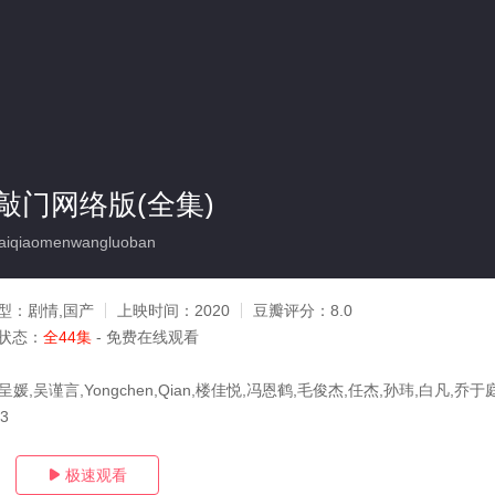
敲门网络版(全集)
aiqiaomenwangluoban
型：
剧情,国产
上映时间：
2020
豆瓣评分：
8.0
状态：
全44集
- 免费在线观看
媛,吴谨言,Yongchen,Qian,楼佳悦,冯恩鹤,毛俊杰,任杰,孙玮,白凡,乔于
03
极速观看
