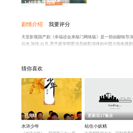
1-44全集/大结局
剧情介绍
我要评分
天堂影视国产剧《幸福还会来敲门网络版》是一部由鄢钷导演执导，郭家
任杰,孙玮,白凡,乔于庭等明星演员精彩演绎的中国大陆电视
全集就上天堂电影网，热播电视剧提前免费观看，更多剧情
猜你喜欢
已完结
8.0
更新至17集全
水浒少年
站住小妖精