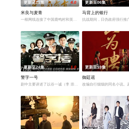
更新至11集
4.0
更新至06集
米良与麦青
马背上的银行
一根网线连接了中国鹿鸣村和英国牛津，麦香通过视频向米良宣
抗战期间，日伪政府强行推
更新至24集
1.0
更新至19集
警字一号
御廷谣
剧中主要讲述了以谷一诚（李 崇霄饰演）为代表的冀北市公安刑
改编自行烟烟的同名小说。