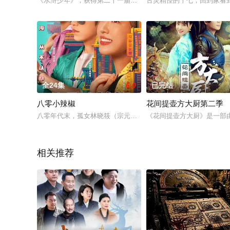
《水浒少年》，获得第二十一届中国电视“飞天奖”长篇少儿电视
古灵精怪的十七，回到家看
全24集
6.0
已完结
八零小辣椒
花间提壶方大厨第二季
八零年代末，孤女林晓筱（宗元圆饰）被姑姑逼婚换彩礼，绝境
《花间提壶方大厨》是一部由
相关推荐