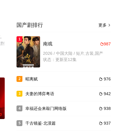
国产剧排行
更多

,
1
视剧
南戏
987

2026 / 中国大陆 / 短片,古装,国产
状态：更新至12集
昭离赋
976
2

夫妻的博弈粤语
942
3

幸福还会来敲门网络版
938
4

0
千古镜鉴·北漠篇
937
5
