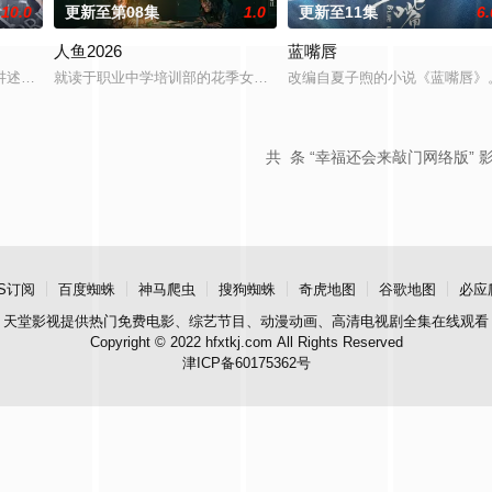
10.0
更新至第08集
1.0
更新至11集
6.
人鱼2026
蓝嘴唇
午战争后，国家蒙羞，张謇虽高中状元，却渴望寻求强国之路。他毅然弃政从商
讲述了他们在中意合作项目中面对专业挑战与境外竞争，通过创新实践实现本土
就读于职业中学培训部的花季女生苏琳（黄杨钿甜 饰），虽自小被
改编自夏子煦的小说《蓝嘴唇》
共
条 “幸福还会来敲门网络版” 
S订阅
百度蜘蛛
神马爬虫
搜狗蜘蛛
奇虎地图
谷歌地图
必应
天堂影视
提供热门免费电影、综艺节目、动漫动画、高清电视剧全集在线观看
Copyright © 2022 hfxtkj.com All Rights Reserved
津ICP备60175362号