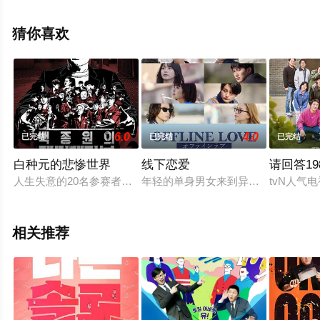
影网，更多剧情信息可移步至豆瓣综艺、电视猫或剧情网
等平台了解。
猜你喜欢
6.0
4.0
已完结
已完结
已完结
白种元的悲惨世界
线下恋爱
请回答19
人生失意的20名参赛者们为了抓住第一次或许最后一次扭转机会
年轻的单身男女来到异国度过十天，
tvN人气
相关推荐