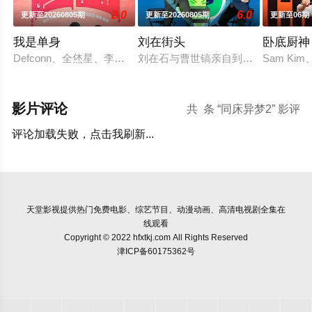
2.0
6.0
更新至20260805期
更新至20260805期
更新至06期
我是单身
刘在街头
卧底厨神
Defconn、全烋星、李伊庚确定成为SBS PLUS、skyTV的
刘在石与曹世镐亲自到人们的日常生
Sam K
影片评论
共
条 “同床异梦2” 影评
评论加载失败，点击我刷新...
天堂影视
提供热门免费电影、综艺节目、动漫动画、高清电视剧全集在
线观看
Copyright © 2022 hfxtkj.com All Rights Reserved
津ICP备60175362号