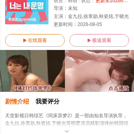
语言：
韩语
状态：
更新至20260804期
导演：
未知
主演：
金九拉,徐章勋,秋瓷炫,于晓光
更新至20260804期
更新时间：
2026-08-05
在线观看
极速观看


剧情介绍
我要评分
天堂影视日韩综艺《同床异梦2》是一部由知名导演执导，
金九拉,徐章勋,秋瓷炫,于晓光等明星演员精彩演绎的韩国综
艺，手机免费观看高清未删减完整版综艺节目就上天堂电
