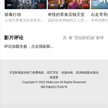
5.0
6.0
HD
HD
HD
斩毒行动
奇怪的零食店钱天堂
出走哥哥
云海市禁毒支队获悉东南亚毒王廖爷将携600余公斤毒品来云交
该剧讲述神秘的主人洪子卖能够实现
本作的舞
影片评论
共
条 “莎拉的石油” 影评
评论加载失败，点击我刷新...
天堂影视
提供热门免费电影、综艺节目、动漫动画、高清电视剧全集在
线观看
Copyright © 2022 hfxtkj.com All Rights Reserved
津ICP备60175362号