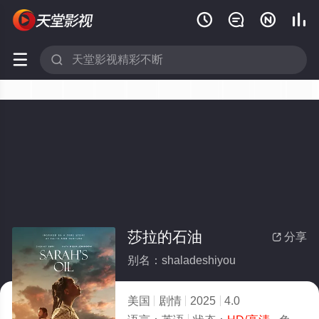






莎拉的石油
分享

别名：shaladeshiyou
美国
剧情
2025
4.0