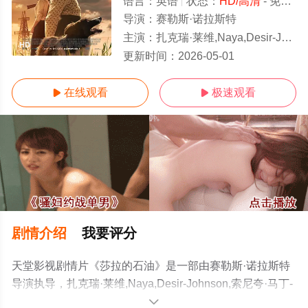
语言：
英语
状态：
HD/高清
- 免费在线观看
导演：
赛勒斯·诺拉斯特
主演：
扎克瑞·莱维,Naya,Desir-Johnson,索尼夸·马丁-格林,加瑞特·迪拉胡特,梅尔·罗德里格斯,
HD
更新时间：
2026-05-01
在线观看
极速观看


剧情介绍
我要评分
天堂影视剧情片《莎拉的石油》是一部由赛勒斯·诺拉斯特
导演执导，扎克瑞·莱维,Naya,Desir-Johnson,索尼夸·马丁-
格林,加瑞特·迪拉胡特,梅尔·罗德里格斯,布里吉特·瑞根,斯
