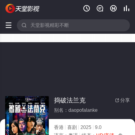






捣破法兰克
分享

别名：daopofalanke
香港
喜剧
2025
9.0