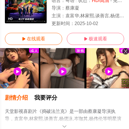
语言：
粤语
状态：
HD/高清
- 免费在线观看
导演：
蔡康凝
主演：
袁富华,林家熙,谈善言,杨偲泳,岑珈其,杨伟伦
HD
更新时间：
2025-10-02
在线观看
极速观看


剧情介绍
我要评分
天堂影视喜剧片《捣破法兰克》是一部由蔡康凝导演执
导，袁富华,林家熙,谈善言,杨偲泳,岑珈其,杨伟伦等明星演
员精彩演绎的香港电影，手机免费观看高清未删减完整版
