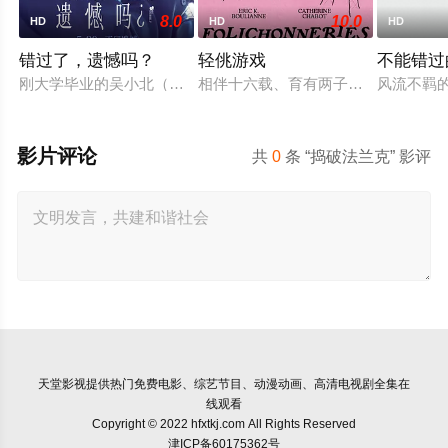
8.0
10.0
HD
HD
HD
错过了，遗憾吗？
轻佻游戏
不能错过
刚大学毕业的吴小北（庄达菲 饰）被初恋男友李天昊（周澄奧 
相伴十六载、育有两子的弗朗索瓦与
风流不羁
影片评论
共
0
条 “捣破法兰克” 影评
天堂影视
提供热门免费电影、综艺节目、动漫动画、高清电视剧全集在
线观看
Copyright © 2022 hfxtkj.com All Rights Reserved
津ICP备60175362号