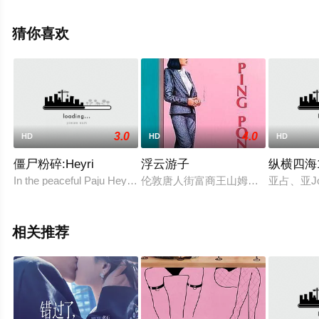
电影大全就上天堂电影网，更多剧情信息可移步至豆瓣电
影、电视猫或剧情网等平台了解。
猜你喜欢
3.0
4.0
HD
HD
HD
僵尸粉碎:Heyri
浮云游子
纵横四海1
In the peaceful Paju Heyri Art Village, a zombie incident suddenly
伦敦唐人街富商王山姆，神秘的死在
亚占、亚J
相关推荐