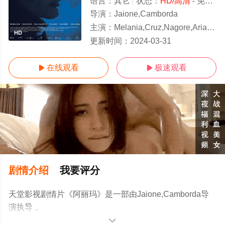
语言：
其它
状态：
HD/高清
- 免费在线观看
导演：
Jaione,Camborda
主演：
Melania,Cruz,Nagore,Arias,Rosa,Puga,Dávila,Tito,Asorey
HD
更新时间：
2024-03-31
在线观看
极速观看


剧情介绍
我要评分
天堂影视剧情片《阿丽玛》是一部由Jaione,Camborda导
演执导，
Melania,Cruz,Nagore,Arias,Rosa,Puga,Dávila,Tito,Asorey,Ir
