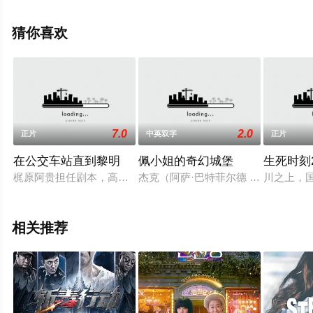
等明星演员精彩演绎的西班牙电影，手机免费观看高清未
删减完整版电影大全就上天堂电影网，更多剧情信息可移
猜你喜欢
步至豆瓣电影、电视猫或剧情网等平台了解。
7.0
2.0
正片
中英双字
正片
在公交车站直到黎明
佩小姐的奇幻城堡
生死时刻2
梶原阿贵担任剧本，高桥伴明担任导演的本作品是描绘“社会孤立
杰克（阿萨·巴特菲尔德 Asa But
川之上，国
相关推荐