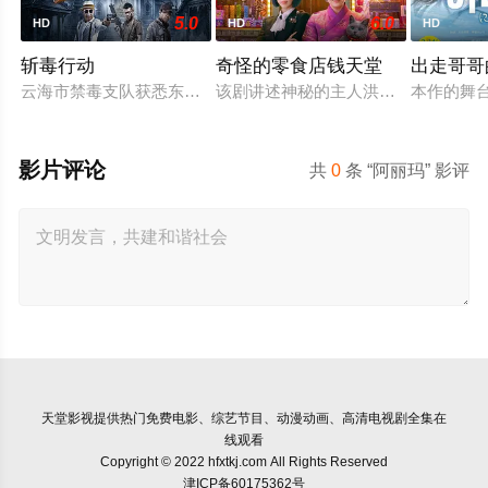
5.0
6.0
HD
HD
HD
斩毒行动
奇怪的零食店钱天堂
出走哥哥
云海市禁毒支队获悉东南亚毒王廖爷将携600余公斤毒品来云交
该剧讲述神秘的主人洪子卖能够实现
本作的舞
影片评论
共
0
条 “阿丽玛” 影评
天堂影视
提供热门免费电影、综艺节目、动漫动画、高清电视剧全集在
线观看
Copyright © 2022 hfxtkj.com All Rights Reserved
津ICP备60175362号