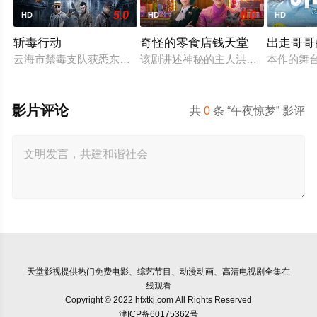
5.0
6.0
HD
HD
HD
斩毒行动
奇怪的零食店钱天堂
出走哥哥
云海市禁毒支队获悉东南亚毒王廖爷将携600余公斤毒品来云交
该剧讲述神秘的主人洪子卖能够实现
本作的舞
影片评论
共
0
条 “午夜惊梦” 影评
天堂影视
提供热门免费电影、综艺节目、动漫动画、高清电视剧全集在
线观看
Copyright © 2022 hfxtkj.com All Rights Reserved
津ICP备60175362号