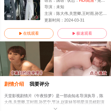
语言：
国语
状态：
HD/高清
- 免费在线观看
导演：
未知
主演：
陈大伟,关慧卿,王时雨,孙艺宁,节冰,赵家林
HD
更新时间：
2024-03-31
在线观看
极速观看


剧情介绍
我要评分
天堂影视剧情片《午夜惊梦》是一部由知名导演执导，陈
大伟,关慧卿,王时雨,孙艺宁,节冰,赵家林等明星演员精彩演
绎的大陆电影，手机免费观看高清未删减完整版电影大全
